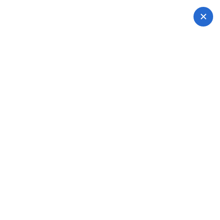
✕
站
小说更新
联系我们
登录平台
网站
金沙赌场网站
专业 · 信赖 · 安全
立即注册